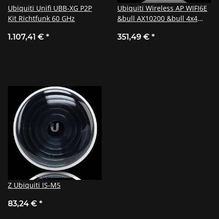
Ubiquiti Unifi UBB-XG P2P
Ubiquiti Wireless AP WIFI6E
Kit Richtfunk 60 GHz
&bull AX10200 &bull 4x4
&bull Indoor &bull 2.5 GbE
1.107,41 €
*
351,49 €
*
&bull UniFi &bull U6-
Enterprise
Z Ubiquiti IS-M5
83,24 €
*