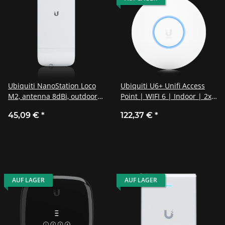
Ubiquiti NanoStation Loco
Ubiquiti U6+ Unifi Access
M2, antenna 8dBi, outdoor
Point | WIFI 6 | Indoor | 2x2
client 2,4GHz
MU-MIMO / U6+
45,09 €
*
122,37 €
*
AUF LAGER
AUF LAGER