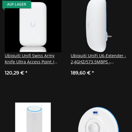
AUF LAGER
Ubiquiti Unifi Swiss Army
Ubiquiti UniFi U6-Extender -
Knife Ultra Access Point /
2,4GHZ/573.5MBPS -
Indoor & Outdoor / WiFi 5 /
5GHZ/4800MBPS
120,29 €
*
189,60 €
*
PoE / 2 x RP-SMA-F / UK-
Ultra