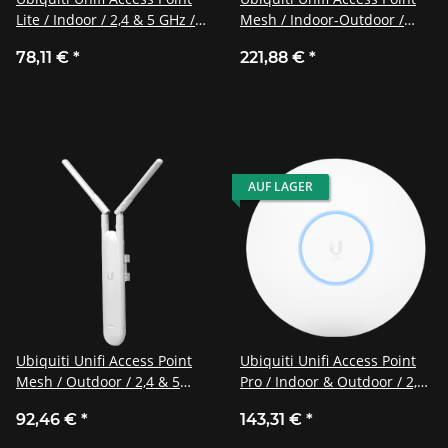
Lite / Indoor / 2,4 & 5 GHz /
Mesh / Indoor-Outdoor /
AC / UAP-AC-LITE
WiFi 6 Mesh 4x4 Access
78,11 €
*
221,88 €
*
Point / U6-Mesh
AUF LAGER
Ubiquiti Unifi Access Point
Ubiquiti Unifi Access Point
Mesh / Outdoor / 2,4 & 5
Pro / Indoor & Outdoor / 2,4
GHz / AC / 2x2 MIMO / UAP-
& 5 GHz / AC / UAP-AC-PRO
92,46 €
*
143,31 €
*
AC-M