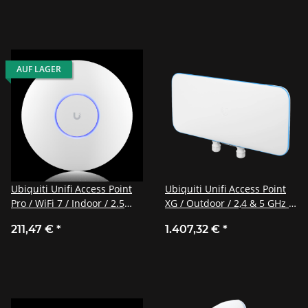
AUF LAGER
Ubiquiti Unifi Access Point
Ubiquiti Unifi Access Point
Pro / WiFi 7 / Indoor / 2.5
XG / Outdoor / 2,4 & 5 GHz /
GbE uplink / 300 User+ / U7-
AC Wave 2 / 4x4 MIMO /
211,47 €
*
1.407,32 €
*
Pro
UWB-XG