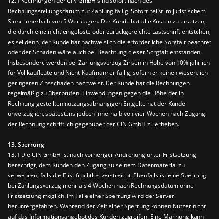
12.1
Rechnungen der CIN GmbH sind sofort nach des
Rechnungsstellungsdatum zur Zahlung fällig. Sofort heißt im juristischem
Sinne innerhalb von 5 Werktagen. Der Kunde hat alle Kosten zu ersetzen,
die durch eine nicht eingelöste oder zurückgereichte Lastschrift entstehen,
es sei denn, der Kunde hat nachweislich die erforderliche Sorgfalt beachtet
oder der Schaden wäre auch bei Beachtung dieser Sorgfalt entstanden.
Insbesondere werden bei Zahlungsverzug Zinsen in Höhe von 10% jährlich
für Vollkaufleute und Nicht-Kaufmänner fällig, sofern er keinen wesentlich
geringeren Zinsschaden nachweist. Der Kunde hat die Rechnungen
regelmäßig zu überprüfen. Einwendungen gegen die Höhe der in
Rechnung gestellten nutzungsabhängigen Entgelte hat der Kunde
unverzüglich, spätestens jedoch innerhalb von vier Wochen nach Zugang
der Rechnung schriftlich gegenüber der CIN GmbH zu erheben.
13. Sperrung
13.1
Die CIN GmbH ist nach vorheriger Androhung unter Fristsetzung
berechtigt, dem Kunden den Zugang zu seinem Datenmaterial zu
verwehren, falls die Frist fruchtlos verstreicht. Ebenfalls ist eine Sperrung
bei Zahlungsverzug mehr als 4 Wochen nach Rechnungsdatum ohne
Fristsetzung möglich. Im Falle einer Sperrung wird der Server
heruntergefahren. Während der Zeit einer Sperrung können Nutzer nicht
auf das Informationsangebot des Kunden zugreifen. Eine Mahnung kann