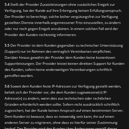
5.4
Stellt der Provider Zusatzleistungen ohne zusätzliches Entgelt zur
Verfügung, hat der Kunde auf ihre Erbringung keinen Erfüllungsanspruch.
Der Provider ist berechtigt, solche bisher vergütungsfrei zur Verfügung
gestellten Dienste innerhalb angemessener Frist einzustellen, zu ändern
oder nur noch gegen Entgelt anzubieten. In einem solchen Fall wird der
Provider den Kunden rechtzeitig informieren.
5.5
Der Provider ist dem Kunden gegenüber zu technischer Unterstützung
(Support) nur im Rahmen des vertraglich Vereinbarten verpflichtet.
Darüber hinaus gewährt der Provider dem Kunden keine kostenlosen
Supportleistungen. Der Provider leistet keinen direkten Support für Kunden
des Kunden, sofern keine anderweitigen Vereinbarungen schriftlich
getroffen wurden.
5.6
Soweit dem Kunden feste IP-Adressen zur Verfügung gestellt werden,
behält sich der Provider vor, die dem Kunden zugewiesene(n) IP-
Adresse(n) zu ändern, wenn dies aus technischen oder rechtlichen
Gründen erforderlich werden sollte. Sofern nicht ausdrücklich schriftlich
zugesichert, hat der Kunde keinen Anspruch auf einen bestimmten Server.
Dem Kunden ist bewusst, dass es notwendig sein kann, ihn auf einen
anderen Server zu migrieren, ohne dass es hierfür seiner Zustimmung
bedarf. Der Provider wird den Kunden über Änderungen gemäß dieser