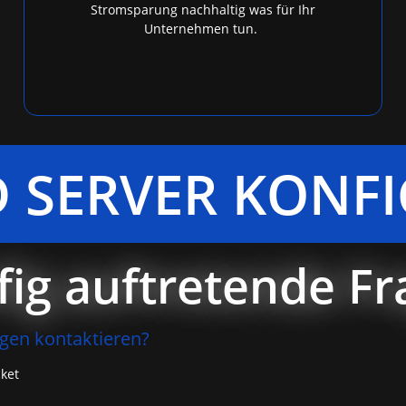
Stromsparung nachhaltig was für Ihr
Unternehmen tun.
 SERVER KONFI
ig auftretende F
egen kontaktieren?
cket