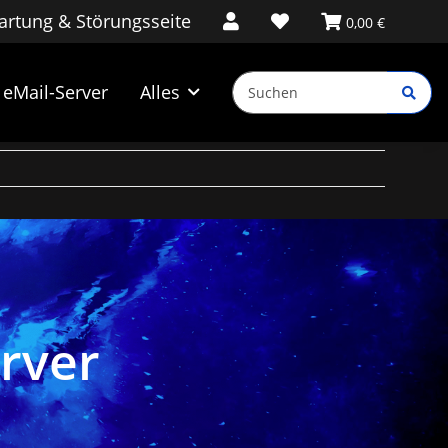
rtung & Störungsseite
0,00 €
eMail-Server
Alles
erver