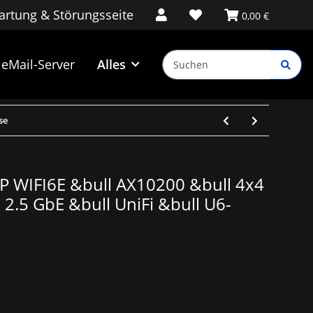
rtung & Störungsseite
0,00 €
eMail-Server
Alles
se
AP WIFI6E &bull AX10200 &bull 4x4
 2.5 GbE &bull UniFi &bull U6-