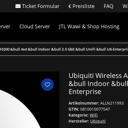
Ticket Formular
Preisliste
FAQ
Wa
rver
Cloud Server
JTL Wawi & Shop Hosting
10200 &bull 4x4 &bull Indoor &bull 2.5 GbE &bull UniFi &bull U6-Enterpri
Ubiquiti Wireless 
&bull Indoor &bull
Enterprise
Artikelnummer:
ALLN211993
GTIN:
0810010077547
Kategorie:
WiFi
Hersteller:
Ubiquiti