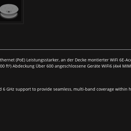
thernet (PoE) Leistungsstarker, an der Decke montierter WiFi 6E-A
500 ft²) Abdeckung Über 600 angeschlossene Geräte WiFi6 (4x4 MI
 6 GHz support to provide seamless, multi-band coverage within hi