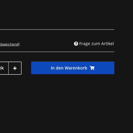
Frage zum Artikel
 abweichend)
In den Warenkorb
tk