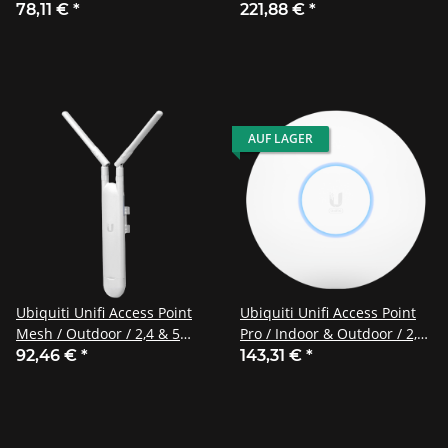
AC / UAP-AC-LITE
WiFi 6 Mesh 4x4 Access
78,11 €
*
221,88 €
*
Point / U6-Mesh
AUF LAGER
Ubiquiti Unifi Access Point
Ubiquiti Unifi Access Point
Mesh / Outdoor / 2,4 & 5
Pro / Indoor & Outdoor / 2,4
GHz / AC / 2x2 MIMO / UAP-
& 5 GHz / AC / UAP-AC-PRO
92,46 €
*
143,31 €
*
AC-M