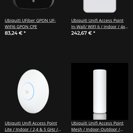
Ubiquiti UFiber GPON UF-
Ubiquiti Unifi Access Point
WIFI6 GPON CPE
In-Wall/ WIFI 6 / Indoor / 4x4
MU-MIMO / U6-IW
83,24 €
*
242,67 €
*
Ubiquiti Unifi Access Point
Ubiquiti Unifi Access Point
Lite / Indoor / 2,4 & 5 GHz /
Mesh / Indoor-Outdoor /