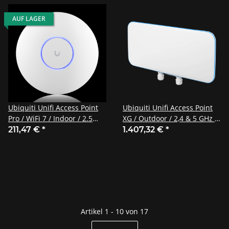
AUF LAGER
Ubiquiti Unifi Access Point
Ubiquiti Unifi Access Point
Pro / WiFi 7 / Indoor / 2.5
XG / Outdoor / 2,4 & 5 GHz /
GbE uplink / 300 User+ / U7-
AC Wave 2 / 4x4 MIMO /
211,47 €
*
1.407,32 €
*
Pro
UWB-XG
Artikel 1 - 10 von 17