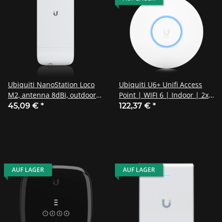
Ubiquiti NanoStation Loco
Ubiquiti U6+ Unifi Access
M2, antenna 8dBi, outdoor
Point | WIFI 6 | Indoor | 2x2
client 2,4GHz
MU-MIMO / U6+
45,09 €
*
122,37 €
*
AUF LAGER
AUF LAGER