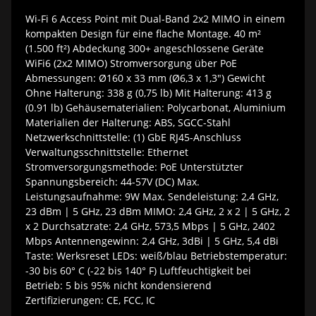
Wi-Fi 6 Access Point mit Dual-Band 2x2 MIMO in einem
kompakten Design für eine flache Montage. 40 m²
(1.500 ft²) Abdeckung 300+ angeschlossene Geräte
WiFi6 (2x2 MIMO) Stromversorgung über PoE
Abmessungen: Ø160 x 33 mm (Ø6,3 x 1,3") Gewicht
Ohne Halterung: 338 g (0,75 lb) Mit Halterung: 413 g
(0.91 lb) Gehäusematerialien: Polycarbonat, Aluminium
Materialien der Halterung: ABS, SGCC-Stahl
Netzwerkschnittstelle: (1) GbE RJ45-Anschluss
Verwaltungsschnittstelle: Ethernet
Stromversorgungsmethode: PoE Unterstützter
Spannungsbereich: 44-57V (DC) Max.
Leistungsaufnahme: 9W Max. Sendeleistung: 2,4 GHz,
23 dBm | 5 GHz, 23 dBm MIMO: 2,4 GHz, 2 x 2 | 5 GHz, 2
x 2 Durchsatzrate: 2,4 GHz, 573,5 Mbps | 5 GHz, 2402
Mbps Antennengewinn: 2,4 GHz, 3dBi | 5 GHz, 5,4 dBi
Taste: Werksreset LEDs: weiß/blau Betriebstemperatur:
-30 bis 60° C (-22 bis 140° F) Luftfeuchtigkeit bei
Betrieb: 5 bis 95% nicht kondensierend
Zertifizierungen: CE, FCC, IC