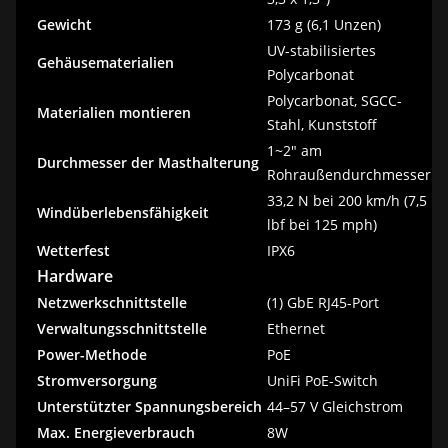
Gewicht
173 g (6,1 Unzen)
UV-stabilisiertes
Gehäusematerialien
Polycarbonat
Polycarbonat, SGCC-
Materialien montieren
Stahl, Kunststoff
1~2" am
Durchmesser der Masthalterung
Rohraußendurchmesser
33,2 N bei 200 km/h (7,5
Windüberlebensfähigkeit
lbf bei 125 mph)
Wetterfest
IPX6
Hardware
Netzwerkschnittstelle
(1) GbE RJ45-Port
Verwaltungsschnittstelle
Ethernet
Power-Methode
PoE
Stromversorgung
UniFi PoE-Switch
Unterstützter Spannungsbereich
44–57 V Gleichstrom
Max. Energieverbrauch
8W