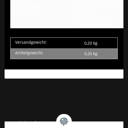
iOS™: Version 10.11.1
UniFi-Netzwerk
und höher
Android™: Version
10.10.1 und höher
Versandgewicht:
0,20 kg
Artikelgewicht:
0,20
kg
Gesetzliche Informationen