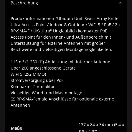
Beschreibung
Produktinformationen "Ubiquiti Unifi Swiss Army Knife
Ultra Access Point / Indoor & Outdoor / WiFi 5 / PoE / 2 x
RP-SMA-F / UK-Ultra" Unglaublich kompakter PoE
Access Point für den Innen- und Außenbereich mit
Unterstützung für externe Antennen mit großer
Reichweite und vielseitigen Montagemöglichkeiten.
115 m² (1.250 ft²) Abdeckung mit interner Antenne
Über 200 angeschlossene Geräte
WiFi 5 (2x2 MIMO)
Stromversorgung über PoE
Kompakter Formfaktor
Vielseitige Wand- und Mastmontage
(2) RP-SMA-Female Anschlüsse für optionale externe
Antennen
137 x 84 x 34 mm (5,4 x
Maße
3,3 x 1,3")