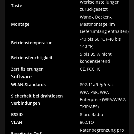
Werkseinstellungen
Taste
zurückgesetzt
Wand-, Decken-,
Montage
Mastmontage (im
Lieferumfang enthalten)
-40 bis 60 °C (-40 bis
Betriebstemperatur
140 °F)
5 bis 95 % nicht
Betriebsfeuchtigkeit
kondensierend
Zertifizierungen
CE, FCC, IC
Software
WLAN-Standards
802.11a/b/g/n/ac
WPA-PSK, WPA-
Sicherheit bei drahtlosen
Enterprise (WPA/WPA2,
Verbindungen
TKIP/AES)
BSSID
8 pro Radio
VLAN
802.1Q
Ratenbegrenzung pro
Erweiterte QoS