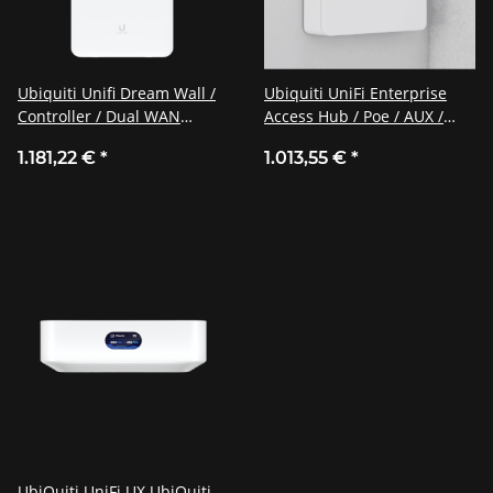
Ubiquiti Unifi Dream Wall /
Ubiquiti UniFi Enterprise
Controller / Dual WAN
Access Hub / Poe / AUX /
Router / Access Point /
EAH-8
1.181,22 €
*
1.013,55 €
*
Switch / POE / UDW
UbiQuiti UniFi UX UbiQuiti