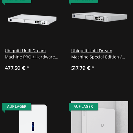
Ubiquiti Unifi Dream
Ubiquiti Unifi Dream
Machine PRO / Hardware
Machine Special Edition /
Controller / Security
Controller / Dual WAN
477,50 €
*
517,79 €
*
Gateway /
Router / UDM-SE
VideoNetworkRekorder / 2
SFP+ / 8 Gigabit-RJ45 / UDM-
PRO
AUF LAGER
AUF LAGER