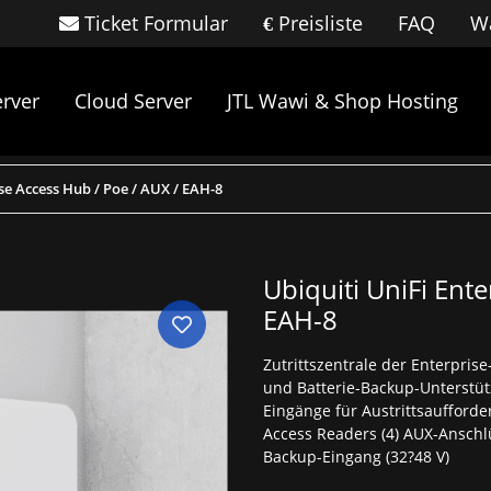
Ticket Formular
Preisliste
FAQ
Wa
rver
Cloud Server
JTL Wawi & Shop Hosting
se Access Hub / Poe / AUX / EAH-8
Ubiquiti UniFi Ente
EAH-8
Zutrittszentrale der Enterpris
und Batterie-Backup-Unterstütz
Eingänge für Austrittsaufforde
Access Readers (4) AUX-Anschlü
Backup-Eingang (32?48 V)