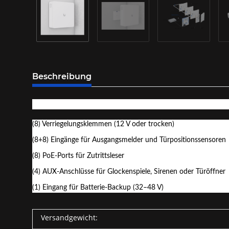
Beschreibung
Zugangsknoten der Unternehmensklasse mit Ein- und Ausgangsk
(8) Verriegelungsklemmen (12 V oder trocken)
(8+8) Eingänge für Ausgangsmelder und Türpositionssensoren
(8) PoE-Ports für Zutrittsleser
(4) AUX-Anschlüsse für Glockenspiele, Sirenen oder Türöffner
(1) Eingang für Batterie-Backup (32–48 V)
Versandgewicht: