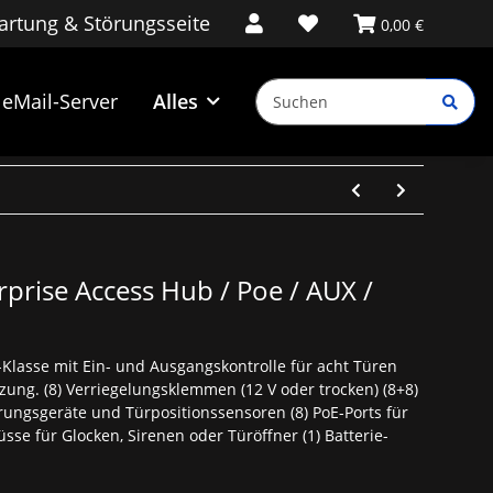
rtung & Störungsseite
0,00 €
eMail-Server
Alles
rprise Access Hub / Poe / AUX /
e-Klasse mit Ein- und Ausgangskontrolle für acht Türen
ung. (8) Verriegelungsklemmen (12 V oder trocken) (8+8)
rungsgeräte und Türpositionssensoren (8) PoE-Ports für
sse für Glocken, Sirenen oder Türöffner (1) Batterie-