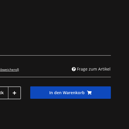
Frage zum Artikel
 abweichend)
In den Warenkorb
tk