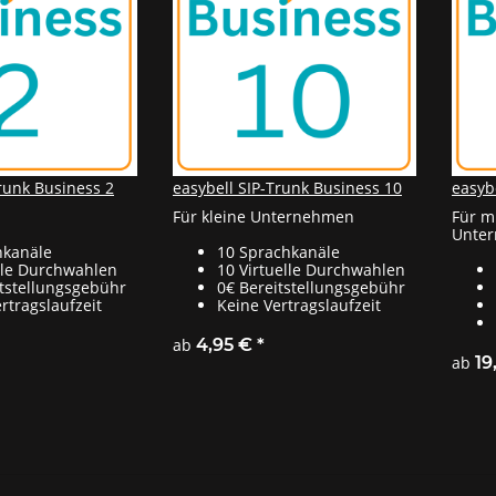
Trunk Business 2
easybell SIP-Trunk Business 10
easyb
Für kleine Unternehmen
Für m
Unte
hkanäle
10 Sprachkanäle
elle Durchwahlen
10 Virtuelle Durchwahlen
itstellungsgebühr
0€ Bereitstellungsgebühr
rtragslaufzeit
Keine Vertragslaufzeit
ab
4,95 €
*
ab
19