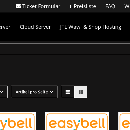
Ticket Formular
Preisliste
FAQ
Wa
rver
Cloud Server
JTL Wawi & Shop Hosting
Artikel pro Seite