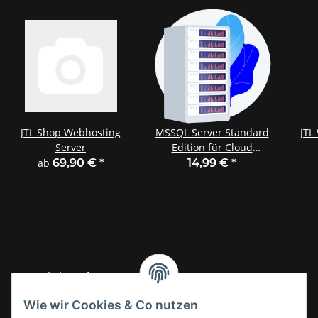
JTL Shop Webhosting
MSSQL Server Standard
JTL
Server
Edition für Cloud
Hosting
ab
69,90 €
*
14,99 €
*
Gesetzliche Informationen
Wie wir Cookies & Co nutzen
Informationen