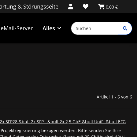
rtung & Störungsseite
0,00 €
eMail-Server
Alles
Artikel 1 - 6 von 6
2x SFP28 &bull 2x SFP+ &bull 2x 2,5 GbE &bull UniFi &bull EFG
 Projektregisrierung bezogen werden. Bitte senden Sie Ihre
 Cloud Gateway der Enterprise-Klasse mit 25 Gbit/s, drei WAN-