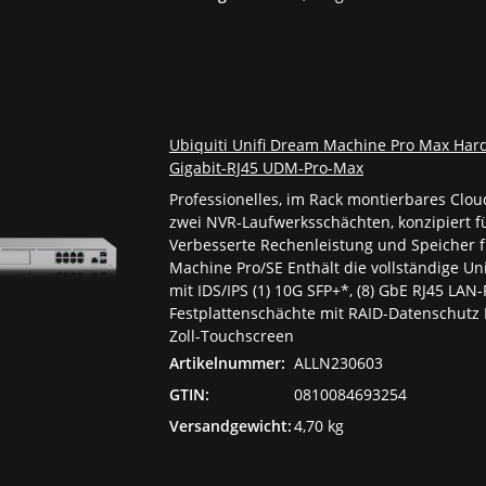
Ubiquiti Unifi Dream Machine Pro Max Har
Gigabit-RJ45 UDM-Pro-Max
Professionelles, im Rack montierbares Clo
zwei NVR-Laufwerksschächten, konzipiert 
Verbesserte Rechenleistung und Speicher f
Machine Pro/SE Enthält die vollständige U
mit IDS/IPS (1) 10G SFP+*, (8) GbE RJ45 LAN-
Festplattenschächte mit RAID-Datenschutz
Zoll-Touchscreen
Artikelnummer:
ALLN230603
GTIN:
0810084693254
Versandgewicht:
4,70 kg