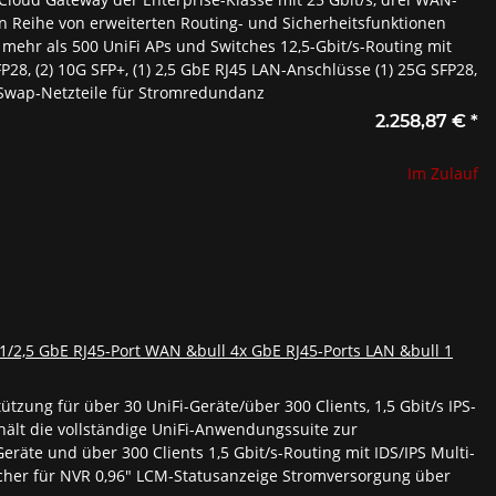
n Reihe von erweiterten Routing- und Sicherheitsfunktionen
n mehr als 500 UniFi APs und Switches 12,5-Gbit/s-Routing mit
P28, (2) 10G SFP+, (1) 2,5 GbE RJ45 LAN-Anschlüsse (1) 25G SFP28,
-Swap-Netzteile für Stromredundanz
2.258,87 €
*
Im Zulauf
1/2,5 GbE RJ45-Port WAN &bull 4x GbE RJ45-Ports LAN &bull 1
zung für über 30 UniFi-Geräte/über 300 Clients, 1,5 Gbit/s IPS-
ält die vollständige UniFi-Anwendungssuite zur
eräte und über 300 Clients 1,5 Gbit/s-Routing mit IDS/IPS Multi-
her für NVR 0,96" LCM-Statusanzeige Stromversorgung über