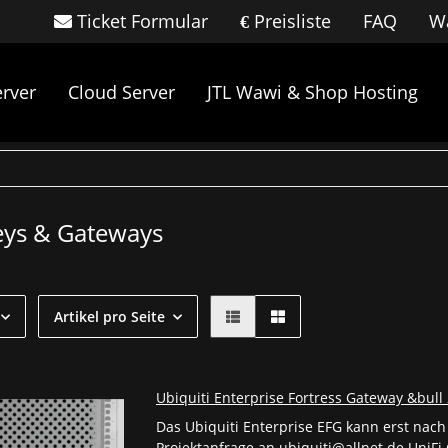
Ticket Formular
Preisliste
FAQ
Wa
rver
Cloud Server
JTL Wawi & Shop Hosting
eys & Gateways
Artikel pro Seite
Ubiquiti Enterprise Fortress Gateway &bull 
Das Ubiquiti Enterprise EFG kann erst nach
Projektanfrage an ubiquiti@allnet.de UniFi