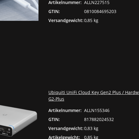
Artikelnummer:
ALLN227515
GTIN:
0810084695203
Versandgewicht:
0,85 kg
Ubiquiti UniFi Cloud Key Gen2 Plus / Hardwa
G2-Plus
Artikelnummer:
ALLN155346
GTIN:
817882024532
Versandgewicht:
0,83 kg
Artikelgewicht:
0,85 kg