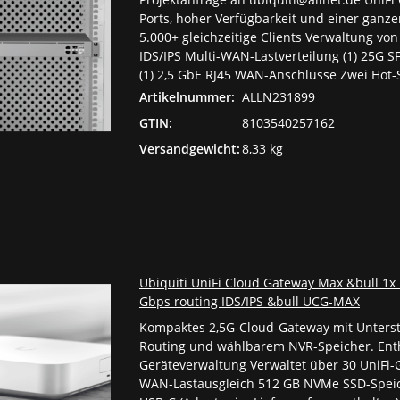
Ports, hoher Verfügbarkeit und einer ganze
5.000+ gleichzeitige Clients Verwaltung vo
IDS/IPS Multi-WAN-Lastverteilung (1) 25G SF
(1) 2,5 GbE RJ45 WAN-Anschlüsse Zwei Hot
Artikelnummer:
ALLN231899
GTIN:
8103540257162
Versandgewicht:
8,33 kg
Ubiquiti UniFi Cloud Gateway Max &bull 1x 
Gbps routing IDS/IPS &bull UCG-MAX
Kompaktes 2,5G-Cloud-Gateway mit Unterstüt
Routing und wählbarem NVR-Speicher. Enth
Geräteverwaltung Verwaltet über 30 UniFi-G
WAN-Lastausgleich 512 GB NVMe SSD-Speic