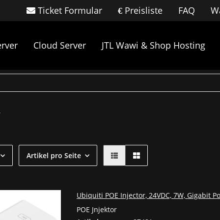
Ticket Formular
Preisliste
FAQ
Wa
rver
Cloud Server
JTL Wawi & Shop Hosting
r
Artikel pro Seite
Ubiquiti POE Injector, 24VDC, 7W, Gigabit Po
POE Jnjektor