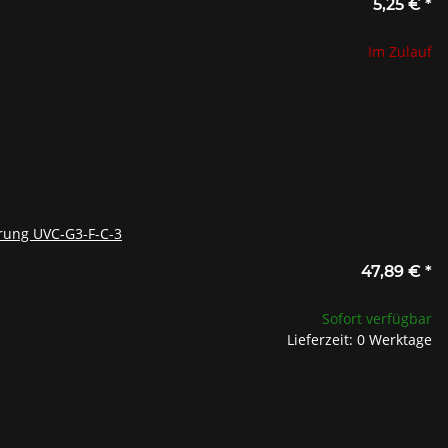
5,25 €
*
Im Zulauf
erung UVC-G3-F-C-3
47,89 €
*
Sofort verfügbar
Lieferzeit: 0 Werktage