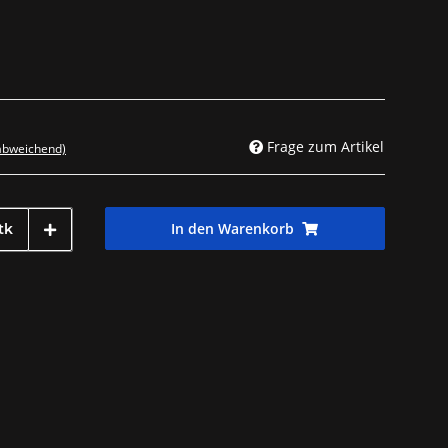
Frage zum Artikel
 abweichend)
In den Warenkorb
tk