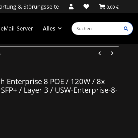
rtung & Störungsseite
0,00 €
eMail-Server
Alles
E
tch Enterprise 8 POE / 120W / 8x
 SFP+ / Layer 3 / USW-Enterprise-8-