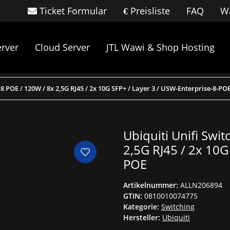
Ticket Formular
Preisliste
FAQ
Wa
rver
Cloud Server
JTL Wawi & Shop Hosting
 8 POE / 120W / 8x 2,5G RJ45 / 2x 10G SFP+ / Layer 3 / USW-Enterprise-8-PO
Ubiquiti Unifi Swi
2,5G RJ45 / 2x 10G
POE
Artikelnummer:
ALLN206894
GTIN:
0810010074775
Kategorie:
Switching
Hersteller:
Ubiquiti