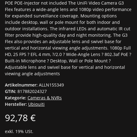
POE POE-Injector not included The UniFi Video Camera G3
Flex features a wide-angle lens and 1080p video performance
for expanded surveillance coverage. Mounting options
include desktop, wall or pole mount for both indoor and
outdoor installations. The infrared LEDs and automatic IR cut
filter provide high-quality day and night monitoring. The G3
Flex also provides an adjustable lens and swivel base for
vertical and horizontal viewing angle adjustments. 1080p Full
HD, 25 FPS ? EFL 4 mm, ?/2.0 ? Wide-Angle Lens ? 802.3af PoE ?
Built-in Microphone ? Desktop, Wall or Pole Mount ?
Adjustable lens and swivel base for vertical and horizontal
viewing angle adjustments
Artikelnummer:
ALLN155349
GTIN:
817882024327
Kategorie:
Cameras & NVRs
Hersteller:
Ubiquiti
92,78 €
exkl. 19% USt.