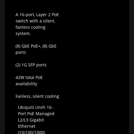
A 16-port, Layer 2 PoE
switch with a silent,
fanless cooling
system.
(8) GbE PoE+, (8) GbE
ports
(2) 1G SFP ports
42W total PoE
availability
Fanless, silent cooling
Ubiquiti UniFi 16-
Port PoE Managed
L2/L3 Gigabit
Ethernet
(10/100/1000)