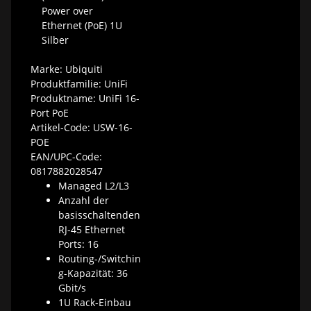
Power over
Ethernet (PoE) 1U
Silber
Slide 1 of 5
Marke:
Ubiquiti
Produktfamilie:
UniFi
Produktname:
UniFi 16-
Port PoE
Artikel-Code:
USW-16-
POE
EAN/UPC-Code:
0817882028547
Managed L2/L3
Anzahl der
basisschaltenden
RJ-45 Ethernet
Ports: 16
Routing-/Switchin
g-Kapazität: 36
Gbit/s
1U Rack-Einbau