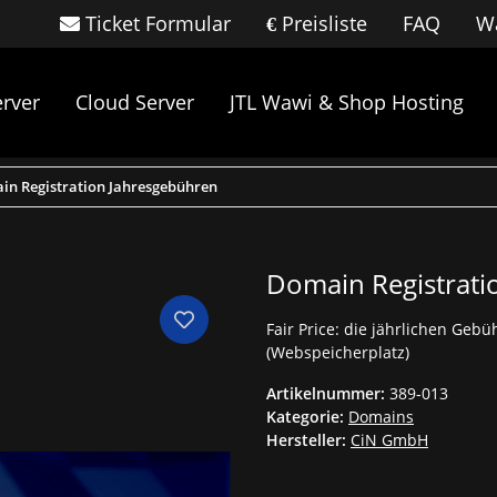
Ticket Formular
Preisliste
FAQ
Wa
rver
Cloud Server
JTL Wawi & Shop Hosting
n Registration Jahresgebühren
Domain Registrati
Fair Price: die jährlichen Ge
(Webspeicherplatz)
Artikelnummer:
389-013
Kategorie:
Domains
Hersteller:
CiN GmbH