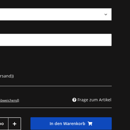
ersand))
Frage zum Artikel
 abweichend)
In den Warenkorb
bo