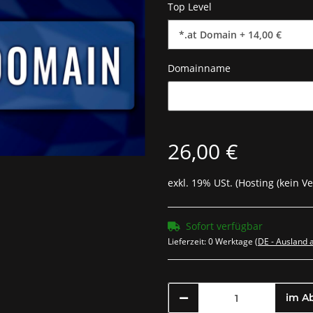
Top Level
*.at Domain
+ 14,00 €
Domainname
Domainname
26,00 €
exkl. 19% USt. (Hosting (kein V
Sofort verfügbar
Lieferzeit:
0 Werktage
(DE - Ausland
im A