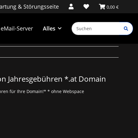
rtung & Störungsseite
0,00 €
eMail-Server
Alles
on Jahresgebühren *.at Domain
bühren für Ihre Domain!* * ohne Webspace